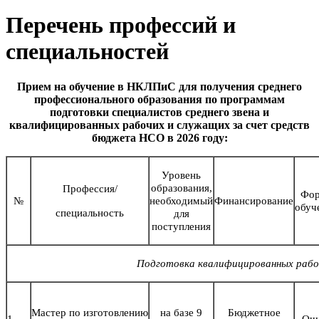
Перечень профессий и
специальностей
Прием на обучение в НКЛПиС для получения среднего
профессионального образования по программам
подготовки специалистов среднего звена и
квалифицированных рабочих и служащих за счет средств
бюджета НСО в 2026 году:
Уровень
образования,
Профессия/
Фо
№
необходимый
Финансирование
обуч
специальность
для
поступления
Подготовка квалифицированных рабо
Мастер по изготовлению
на базе 9
Бюджетное
1.
Оч