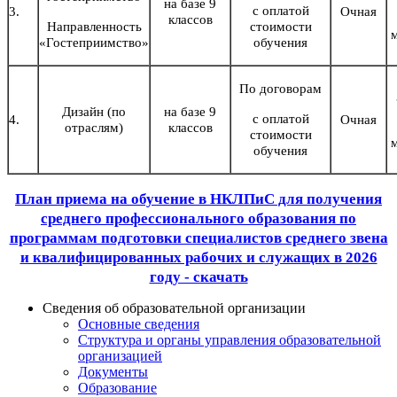
на базе 9
с оплатой
3.
Очная
классов
Направленность
стоимости
«Гостеприимство»
обучения
По договорам
Дизайн (по
на базе 9
с оплатой
4.
Очная
отраслям)
классов
стоимости
обучения
План приема на обучение в НКЛПиС для получения
среднего профессионального образования по
программам подготовки специалистов среднего звена
и квалифицированных рабочих и служащих в 2026
году - скачать
Сведения об образовательной организации
Основные сведения
Структура и органы управления образовательной
организацией
Документы
Образование