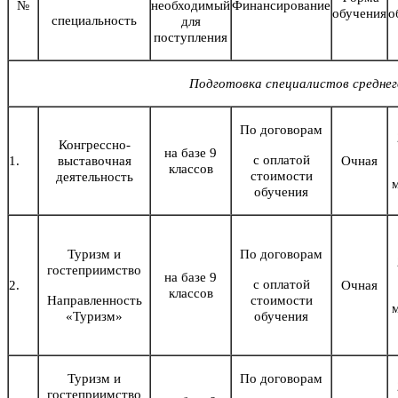
№
необходимый
Финансирование
обучения
о
специальность
для
поступления
Подготовка специалистов среднег
По договорам
Конгрессно-
на базе 9
с оплатой
1.
выставочная
Очная
классов
стоимости
деятельность
обучения
Туризм и
По договорам
гостеприимство
на базе 9
с оплатой
2.
Очная
классов
Направленность
стоимости
«Туризм»
обучения
Туризм и
По договорам
гостеприимство