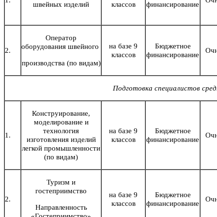
швейных изделий
классов
финансирование
Оператор
на базе 9
Бюджетное
оборудования
швейного
2.
Оч
классов
финансирование
производства (по видам)
Подготовка специалистов средн
Конструирование,
моделирование и
технология
на базе 9
Бюджетное
1.
Оч
изготовления изделий
классов
финансирование
легкой промышленности
(по видам)
Туризм и
гостеприимство
на базе 9
Бюджетное
2.
Оч
классов
финансирование
Направленность
«Гостеприимство»