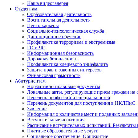
Наша видеогалерея
Студентам
Образовательная деятельность
Воспитательная деятельность
Центр карьеры
Социально-психологическая служба
Дистанционное обучение
Профилактика терроризма и экстремизма
ГО и ЧС
Информационная безопасность
Дорожная безопасность
Профилактика клещевого энцефалита
Защита прав и законных интересов
Финансовая грамотность
Абитуриентам
Нормативно-правовые документы
Локальные акты, регулирующие прием граждан на
Перечень профессий и специальностей
Перечень документов для поступления в НКЛПиС
Зявление
Информация о количестве мест и поданных заявле
Вступительные испытания
Расписание вступительных испытаний. Результаты
Платные образовательные услуги
Социальное обеспечение. Общежитие