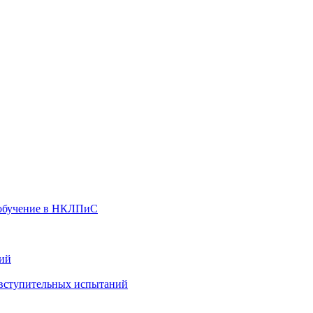
 обучение в НКЛПиС
ний
 вступительных испытаний