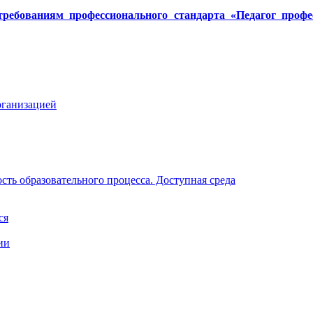
требованиям профессионального стандарта «Педагог профе
рганизацией
ть образовательного процесса. Доступная среда
ся
ии