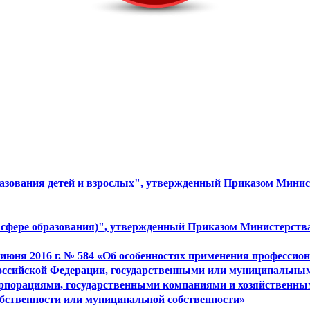
зования детей и взрослых", утвержденный Приказом Минист
 сфере образования)", утвержденный Приказом Министерства 
июня 2016 г. № 584 «Об особенностях применения профессион
ссийской Федерации, государственными или муниципальны
порациями, государственными компаниями и хозяйственными
обственности или муниципальной собственности»