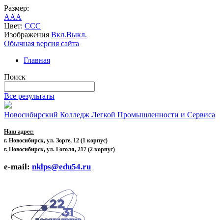
Размер:
A
A
A
Цвет:
C
C
C
Изображения
Вкл.
Выкл.
Обычная версия сайта
Главная
Поиск
Все результаты
Новосибирский Колледж Легкой Промышленности и Сервиса
Наш адрес:
г. Новосибирск, ул. Зорге, 12
(1 корпус)
г. Новосибирск, ул. Гоголя, 217 (2 корпус)
e-mail:
nklps@edu54.ru