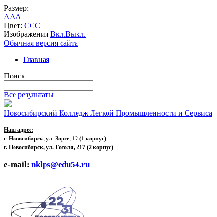
Размер:
A
A
A
Цвет:
C
C
C
Изображения
Вкл.
Выкл.
Обычная версия сайта
Главная
Поиск
Все результаты
Новосибирский Колледж Легкой Промышленности и Сервиса
Наш адрес:
г. Новосибирск, ул. Зорге, 12
(1 корпус)
г. Новосибирск, ул. Гоголя, 217 (2 корпус)
e-mail:
nklps@edu54.ru