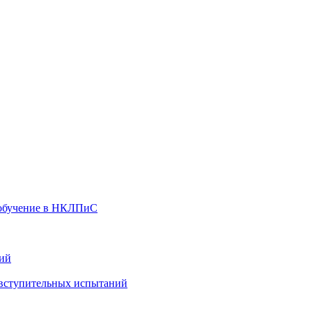
 обучение в НКЛПиС
ний
 вступительных испытаний