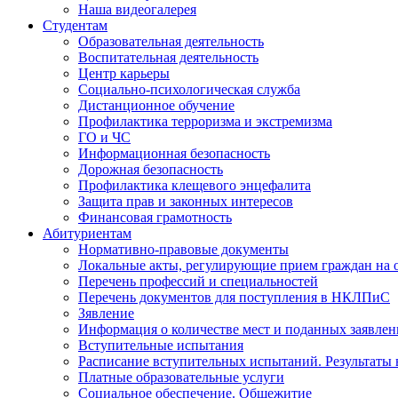
Наша видеогалерея
Студентам
Образовательная деятельность
Воспитательная деятельность
Центр карьеры
Социально-психологическая служба
Дистанционное обучение
Профилактика терроризма и экстремизма
ГО и ЧС
Информационная безопасность
Дорожная безопасность
Профилактика клещевого энцефалита
Защита прав и законных интересов
Финансовая грамотность
Абитуриентам
Нормативно-правовые документы
Локальные акты, регулирующие прием граждан на
Перечень профессий и специальностей
Перечень документов для поступления в НКЛПиС
Зявление
Информация о количестве мест и поданных заявле
Вступительные испытания
Расписание вступительных испытаний. Результаты
Платные образовательные услуги
Социальное обеспечение. Общежитие