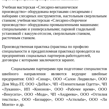
Учебная мастерская «Слесарно-механическое
производство»
оборудована
верстаками слесарными с
наборами слесарных инструментов, настольным сверлильным
станком;
учебная мастерская
«Слесарно-сборочное
производство» оборудована
промышленными машинами:
специальными и универсальными; паровой гладильной
установкой с вакуум-
отсосом, сверлильным станком,
расточным станком.
Производственная практика
(
практика по профилю
специальности и
преддипломная практика)
проводится на
предприятиях социальных партнеров-работодателей,
договоры с которыми заключаются заранее.
Социальными партнерами при подготовке специалистов
швейного направления являются ведущие швейные
предприятия:
ОАО «Синар», ООО «Салон Людмилы», ООО
Дом Мод-ЛТ, ООО «ДиНас», ЧП «Пленительная Одетта», ЧП
«Луканин», ИП «Кононов», ООО «Рабочее время», ООО
«Венусита», ООО «Мода», ЧП «Андреева», ООО «Оттилия
текстиль», ООО «Биззарро», ООО «Астильба», ООО «Ли
Монти» и др.